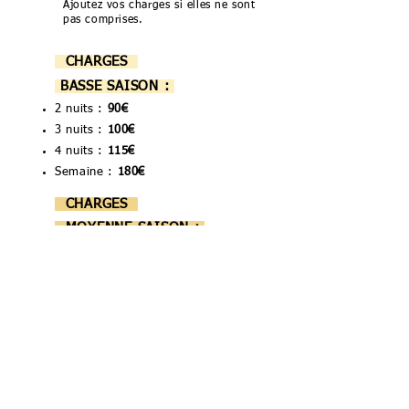
2
Ajoutez vos charges si elles ne sont
pas comprises.
CHARGES
BASSE SAISON :
2 nuits :
90€
3 nuits :
100
€
4 nuits :
115
€
Semaine :
180€
CHARGES
MOYENNE SAISON :
2 nuits :
65€
3 nuits :
75
€
4 nuits :
85
€
Semaine :
100€
CHARGES
SAISON DE NOËL :
210€