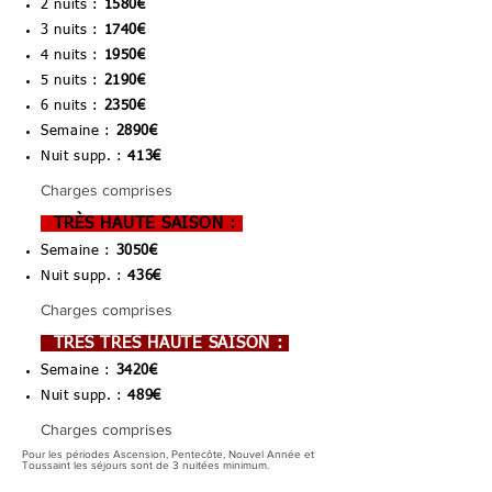
2 nuits :
1580€
3 nuits :
1740
€
4 nuits :
1950
€
5 nuits :
2190
€
6 nuits :
2350
€
Semaine :
2890€
Nuit supp. :
413€
Charges comprises
TRÈS HAUTE SAISON :
Semaine :
3050€
Nuit supp. :
436€
Charges comprises
TRÈS TRÈS HAUTE SAISON :
Semaine :
3420€
Nuit supp. :
489€
Charges comprises
Pour les périodes Ascension, Pentecôte, Nouvel Année et
Toussaint les séjours sont de 3 nuitées minimum.